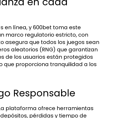
fianza en cada
s en línea, y 600bet toma este
n marco regulatorio estricto, con
sto asegura que todos los juegos sean
ros aleatorios (RNG) que garantizan
os de los usuarios están protegidos
 que proporciona tranquilidad a los
go Responsable
 La plataforma ofrece herramientas
 depósitos, pérdidas y tiempo de