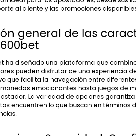
porte al cliente y las promociones disponible
ión general de las caract
 600bet
t ha diseñado una plataforma que combina
ores pueden disfrutar de una experiencia de
tivo que facilita la navegación entre diferente
monedas emocionantes hasta juegos de mes
ostador. La variedad de opciones garantiza
tos encuentren lo que buscan en términos 
cias.