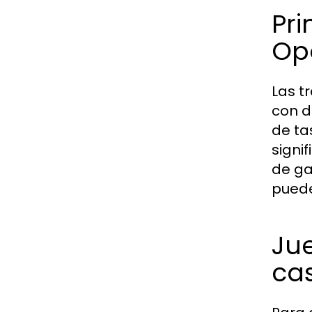
Pr
Op
Las t
con d
de ta
signi
de ga
puede
Jue
cas