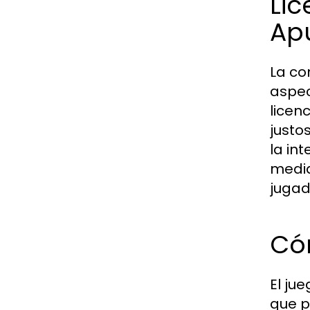
Lic
Ap
La co
aspec
licen
justo
la in
media
jugad
Có
El ju
que p