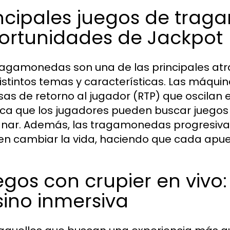
incipales juegos de tra
ortunidades de Jackpot
ragamonedas son una de las principales atr
istintos temas y características. Las máqui
sas de retorno al jugador (RTP) que oscilan e
fica que los jugadores pueden buscar juego
nar. Además, las tragamonedas progresiva
n cambiar la vida, haciendo que cada apu
gos con crupier en vivo:
ino inmersiva