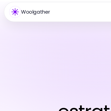
Woolgather