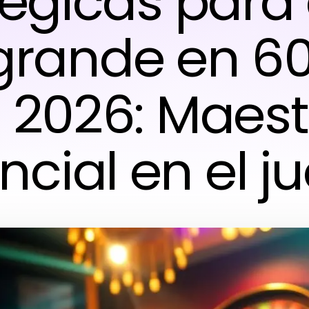
tégicas para
 grande en 6
 2026: Maest
ncial en el j